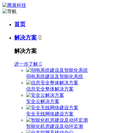
首页
解决方案

解决方案
进一步了解

弱电系统建设及智能化系统
信息安全整体解决方案
安全云解决方案
安全无线网络建设方案
智能化机房建设及动环监测