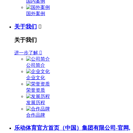
国内案例
国外案例
关于我们

关于我们
进一步了解

公司简介
企业文化
荣誉资质
发展历程
合作品牌
乐动体育官方首页（中国）集团有限公司-官网,