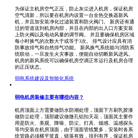
为保证主机房空气正压，防止灰尘进入机房，保证机房
空气清新，所以要在机房内设置一台全热交换器新风
机，并且加安装净化过滤装置和防火阀门。 新房还有通
过的管道送到机房内部，并且在内部的出入口方案安装
上防火阀以及电动风量的调节阀。 并且要确保机房区域
每小时换气的次数大于或等于3次。 排气设计应具有消
防事故排气和自然排气功能。 新风换气系统能与消防系
统联动，一旦发生火灾事故，便能自动切断新风进风。
机房的新风系统可以确保机房空调正常运行及机房合理
的正压状态。
弱电系统建设及智能化系统
弱电机房装修主要有哪些内容？
机房顶面上方需要做防水防潮处理，顶面下方刷乳胶漆
做防尘处理，顶部建议做微孔铝扣天花，顶面其主要作
用是防火、美观、降噪、防尘。灯具、烟感、温感探头
等均安装在机房顶面，由于顶面管线繁多，安装时各系
统管路必须横平竖直，错落有致，排列有序，保证机房