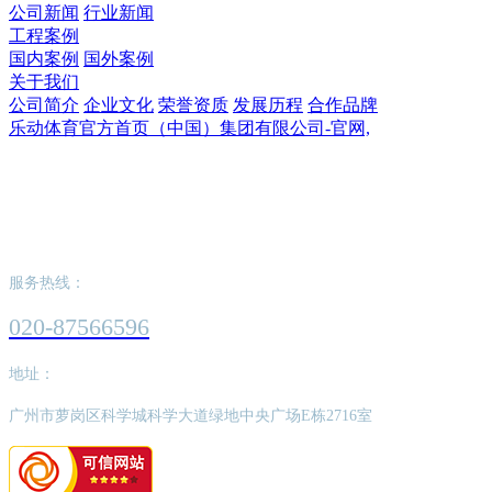
公司新闻
行业新闻
工程案例
国内案例
国外案例
关于我们
公司简介
企业文化
荣誉资质
发展历程
合作品牌
乐动体育官方首页（中国）集团有限公司-官网,
乐动体育官方首页（中国）集团有限公司-官
网,
服务热线：
020-87566596
地址：
广州市萝岗区科学城科学大道绿地中央广场E栋2716室