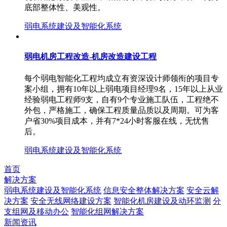
底部整体性、美观性。
弱电系统建设及智能化系统
弱电机房工程改造-机房改造建设工程
每个弱电智能化工程均成立有资深设计师领衔的项目专
案小组，拥有10年以上弱电项目经理9名，15年以上从业
经验弱电工程师9支，自有9个专业施工队伍，工程绝不
外包，严格施工，确保工程质量品质以及周期。可为客
户省30%项目成本，并有7*24小时客服在线，无忧售
后。
弱电系统建设及智能化系统
首页
解决方案
弱电系统建设及智能化系统
信息安全整体解决方案
安全云解
决方案
安全无线网络建设方案
智能化机房建设及动环监测
分
支组网及移动办公
智能化组网解决方案
新闻资讯