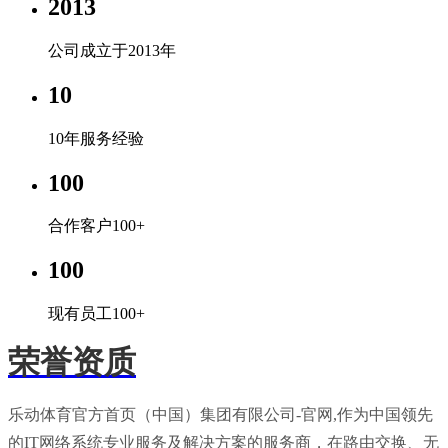
2013
公司成立于2013年
10
10年服务经验
100
合作客户100+
100
现有员工100+
荣誉资质
乐动体育官方首页（中国）集团有限公司-官网,作为中国领先
的IT网络系统专业服务及解决方案的服务商，在路由交换、无