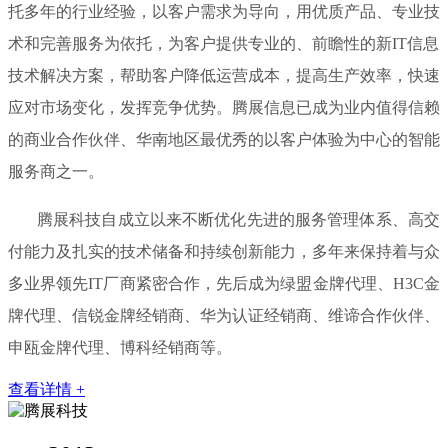
托多年的行业经验，以客户需求为导向，用优质产品、专业技
术和完善服务为依托，为客户提供专业的、前瞻性的新IT信息
技术解决方案，帮助客户降低运营成本，提高生产效率，快速
应对市场变化，发挥竞争优势。腾展信息已成为业内值得信赖
的商业合作伙伴、华南地区最优秀的以客户体验为中心的智能
服务商之一。
腾展科技自成立以来不断优化先进的服务管理体系、高交
付能力及扎实的技术储备和持续创新能力，多年来保持着与众
多业界领先IT厂商紧密合作，先后成为绿盟金牌代理、H3C金
牌代理、信锐金牌经销商、华为认证经销商、维谛合作伙伴、
申瓯金牌代理、博科经销商等。
查看详情 +