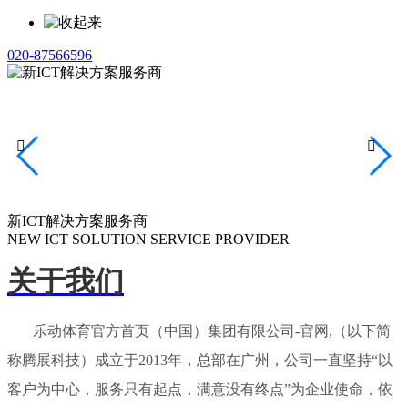
020-87566596


新ICT解决方案服务商
NEW ICT SOLUTION SERVICE PROVIDER
关于我们
乐动体育官方首页（中国）集团有限公司-官网,（以下简
称腾展科技）成立于2013年，总部在广州，公司一直坚持“以
客户为中心，服务只有起点，满意没有终点”为企业使命，依