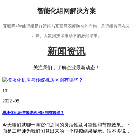
智能化组网解决方案
互联网+智能运维是IT运维与互联网深度融合的产物，是运维管理在云
计算、大数据技术推动下的必然结果。
新闻资讯
关注我们，了解企业最新动态！
10
2022
-05
模块化机房与传统机房区别有哪些？
今天咱们就聊一聊它们之间的灵活性及可靠性和节能效果。下
面是工程师为我们测算出来的一个模拟结果显示。话不多说，