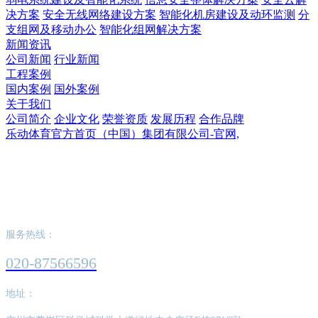
决方案
安全无线网络建设方案
智能化机房建设及动环监测
分
支组网及移动办公
智能化组网解决方案
新闻资讯
公司新闻
行业新闻
工程案例
国内案例
国外案例
关于我们
公司简介
企业文化
荣誉资质
发展历程
合作品牌
乐动体育官方首页（中国）集团有限公司-官网,
乐动体育官方首页（中国）集团有限公司-官
网,
服务热线：
020-87566596
地址：