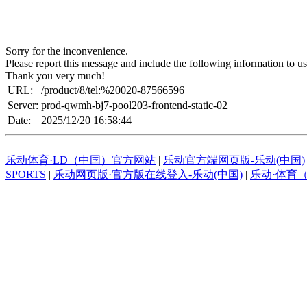
Sorry for the inconvenience.
Please report this message and include the following information to us
Thank you very much!
URL:
/product/8/tel:%20020-87566596
Server:
prod-qwmh-bj7-pool203-frontend-static-02
Date:
2025/12/20 16:58:44
乐动体育·LD（中国）官方网站
|
乐动官方端网页版-乐动(中国)
SPORTS
|
乐动网页版·官方版在线登入-乐动(中国)
|
乐动·体育（