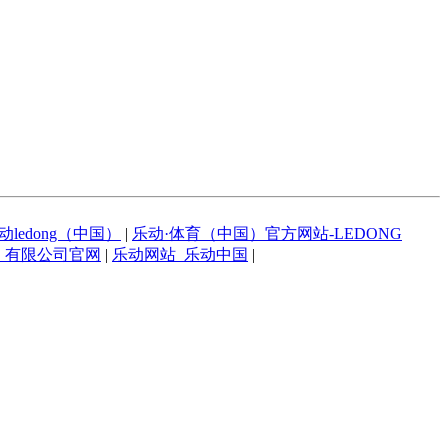
ledong（中国）
|
乐动·体育（中国）官方网站-LEDONG
）有限公司官网
|
乐动网站_乐动中国
|