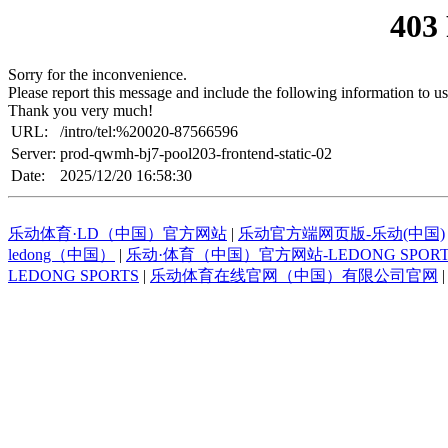
403
Sorry for the inconvenience.
Please report this message and include the following information to us
Thank you very much!
URL:
/intro/tel:%20020-87566596
Server:
prod-qwmh-bj7-pool203-frontend-static-02
Date:
2025/12/20 16:58:30
乐动体育·LD（中国）官方网站
|
乐动官方端网页版-乐动(中国)
ledong（中国）
|
乐动·体育（中国）官方网站-LEDONG SPORT
LEDONG SPORTS
|
乐动体育在线官网（中国）有限公司官网